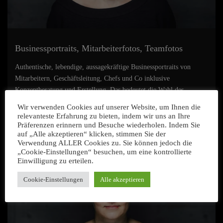
Businessportraits, Mitarbeiterfotos, Teamfotos
Authentische, lebendige, aussagekräftige Businessportraits von
Mitarbeitern, Geschäftsleitung, Chefs und Co inklusive
Konzeptberatung und Erstellung. Das bedeutet die Wahl des
richtigen Settin...
Wir verwenden Cookies auf unserer Website, um Ihnen die
relevanteste Erfahrung zu bieten, indem wir uns an Ihre
Präferenzen erinnern und Besuche wiederholen. Indem Sie
auf „Alle akzeptieren“ klicken, stimmen Sie der
Verwendung ALLER Cookies zu. Sie können jedoch die
„Cookie-Einstellungen“ besuchen, um eine kontrollierte
Einwilligung zu erteilen.
Cookie-Einstellungen
Alle akzeptieren