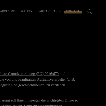
ABOUT ME
GALLERY
LAKE ART CARDS
CONTACT
chutz-Grundverordnung (EU) 2016/679
und
e von uns beauftragten Auftragsverarbeiter (z. B.
riffe sind geschlechtsneutral zu verstehen.
lärung soll Ihnen hingegen die wichtigsten Dinge so
eundlich erklärt
,
Links
zu weiterführenden