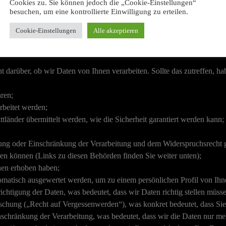
Cookies zu. Sie können jedoch die „Cookie-Einstellungen“
enschutz-Grundveror
besuchen, um eine kontrollierte Einwilligung zu erteilen.
Cookie-Einstellungen
Alle akzeptieren
hte zu, damit es zu einer fairen und transparenten Verarbeitung von
darüber, ob wir Daten von Ihnen verarbeiten. Sollte das zutreffen, ha
ren;
rbeitet werden;
tländer übermittelt werden, wie die Sicherheit garantiert werden kann;
ung oder Einschränkung der Verarbeitung und dem Widerspruchsrecht g
ren können (Links zu diesen Behörden finden Sie weiter unten);
hnen erhoben haben;
tomatisch ausgewertet werden, um zu einem persönlichen Profil von Ihn
htigung der Daten, was bedeutet, dass wir Daten richtig stellen müssen,
chung („Recht auf Vergessenwerden“), was konkret bedeutet, dass Sie
chränkung der Verarbeitung, was bedeutet, dass wir die Daten nur meh