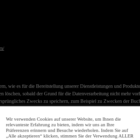
m/
, wie es für die Bereitstellung unserer Dienstleistungen und Produkte 
n löschen, sobald der Grund für die Datenverarbeitung nicht mehr vorha
 ursprüngliches Zwecks zu speichern, zum Beispiel zu Zwecken der Buc
ie Einwilligung zur Datenverarbeitung widerrufen, werden die Daten so
Wir verwenden Cookies auf unserer Website, um Ihnen die
relevanteste Erfahrung zu bieten, indem wir uns an Ihre
Präferenzen erinnern und Besuche wiederholen. Indem Sie auf
ung informieren wir Sie weiter unten, sofern wir weitere Informatione
„Alle akzeptieren“ klicken, stimmen Sie der Verwendung ALLER