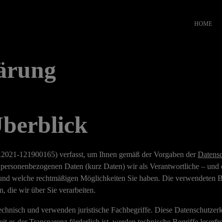
HOME
ärung
Überblick
2.2021-121900165) verfasst, um Ihnen gemäß der Vorgaben der
Datens
personenbezogenen Daten (kurz Daten) wir als Verantwortliche – und di
 und welche rechtmäßigen Möglichkeiten Sie haben. Die verwendeten Beg
 die wir über Sie verarbeiten.
echnisch und verwenden juristische Fachbegriffe. Diese Datenschutzerk
it es der Transparenz förderlich ist, werden technische
Begriffe leserfr