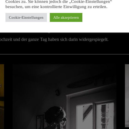
Cookies zu. Sie können jedoch die „Cookie-Einstellungen“
besuchen, um eine kontrollierte Einwilligung zu erteilen.
Cookie-Einstellungen
Alle akzeptieren
Gasthof unter alten knorrigen Obstbäumen statt und es blieb fürwahr k
chzeit und der ganze Tag haben sich darin widergespiegelt.