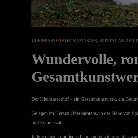
KLEINSASSERHOF, KLEINSASS, SPITTAL AN DER 
Wundervolle, rom
Gesamtkunstwerk
Der
Kleinsasserhof
– ein Gesamtkunstwerk, ein Gaument
Gelegen im Herzen Oberkärntens, in der Nähe von Spit
und Freude statt.
Jede Hochzeit und jedes Paar sind einzigartig, hier 